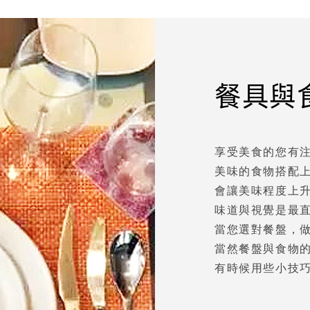
餐具與
享受美食的您有
美味的食物搭配
會讓美味程度上
味道與視覺是最
當您選對餐盤，
當然餐盤與食物
有時候用些小技