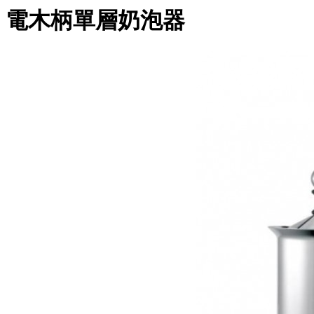
電木柄單層奶泡器